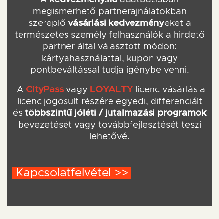
megismerhető partnerajnálatokban
szereplő
vásárlási kedvezmény
eket a
természetes személy felhasználók a hirdető
partner által választott módon:
kártyahasználattal, kupon vagy
pontbeváltással tudja igénybe venni.
A
CityPass
vagy
LOYALTY
licenc vásárlás a
licenc jogosult részére egyedi, differenciált
és
többszintű jóléti / jutalmazási programok
bevezetését vagy továbbfejlesztését teszi
lehetővé.
Kapcsolatfelvétel >>