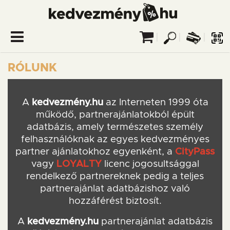
kedvezmény.hu
SAJÁT FIÓK
ÜZLETI FIÓK
RÓLUNK
Nyitólap
Akciós ajánlatok
A
kedvezmény.hu
az Interneten 1999 óta
működő, partnerajánlatokból épült
Ügyfélszolgálat
adatbázis, amely természetes személy
felhasználóknak az egyes kedvezményes
partner ajánlatokhoz egyenként, a
CityPass
vagy
LOYALTY
licenc jogosultsággal
rendelkező partnereknek pedig a teljes
partnerajánlat adatbázishoz való
hozzáférést biztosít.
A
kedvezmény.hu
partnerajánlat adatbázis