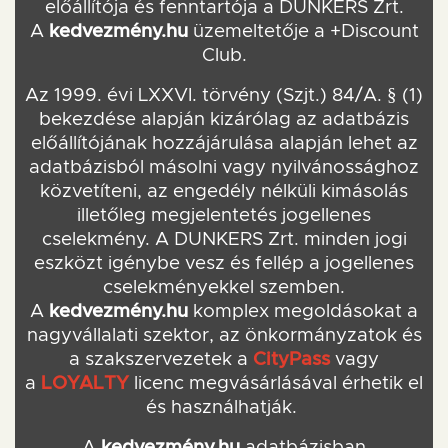
előállítója és fenntartója a DUNKERS Zrt.
A
kedvezmény.hu
üzemeltetője a +Discount
Club.
Az 1999. évi LXXVI. törvény (Szjt.) 84/A. § (1)
bekezdése alapján kizárólag az adatbázis
előállítójának hozzájárulása alapján lehet az
adatbázisból másolni vagy nyilvánossághoz
közvetíteni, az engedély nélküli kimásolás
illetőleg megjelentetés jogellenes
cselekmény. A DUNKERS Zrt. minden jogi
eszközt igénybe vesz és fellép a jogellenes
cselekményekkel szemben.
A
kedvezmény.hu
komplex megoldásokat a
nagyvállalati szektor, az önkormányzatok és
a szakszervezetek a
CityPass
vagy
a
LOYALTY
licenc megvásárlásával érhetik el
és használhatják.
A
kedvezmény.hu
adatbázisban