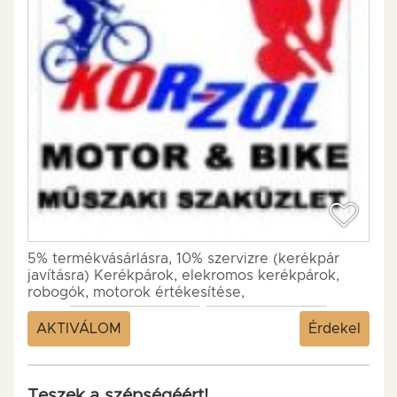
5% termékvásárlásra, 10% szervizre (kerékpár
javításra) Kerékpárok, elekromos kerékpárok,
robogók, motorok értékesítése,
szervizelése. Kiemelt partnereinken keresztül
alkatrészek és kiegészítők forgalmazásával is...
AKTIVÁLOM
Érdekel
Teszek a szépségéért!