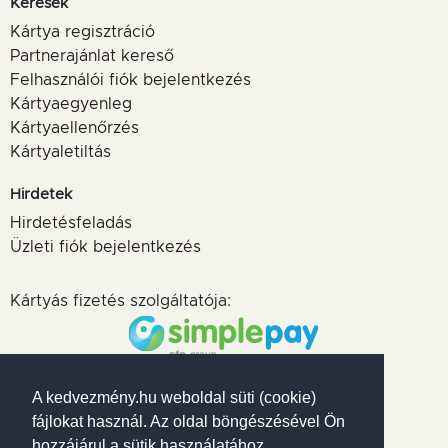
Keresek
Kártya regisztráció
Partnerajánlat kereső
Felhasználói fiók bejelentkezés
Kártyaegyenleg
Kártyaellenőrzés
Kártyaletiltás
Hirdetek
Hirdetésfeladás
Üzleti fiók bejelentkezés
Kártyás fizetés szolgáltatója:
Elfogadott kártyák
A kedvezmény.hu weboldal süti (cookie)
fájlokat használ. Az oldal böngészésével Ön
hozzájárul a sütik használatához.