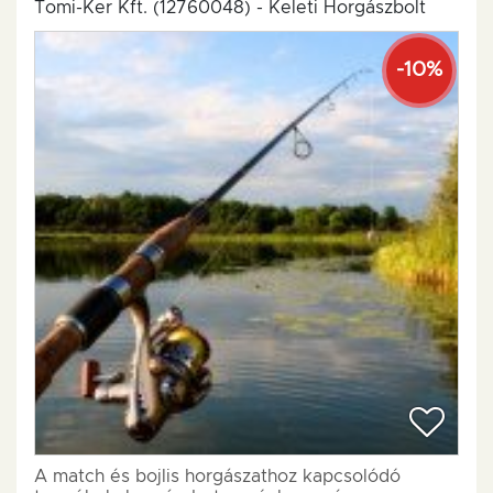
Tomi-Ker Kft. (12760048) - Keleti Horgászbolt
-10%
A match és bojlis horgászathoz kapcsolódó