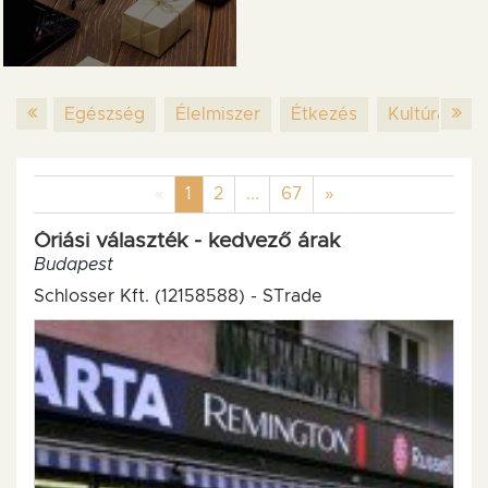
Egészség
Élelmiszer
Étkezés
Kultúra
M
Previous
(current)
Next
«
1
2
...
67
»
Óriási választék - kedvező árak
Budapest
Schlosser Kft. (12158588) - STrade