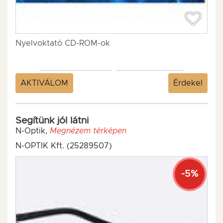
Nyelvoktató CD-ROM-ok
AKTIVÁLOM
Érdekel
Segítünk jól látni
N-Optik,
Megnézem térképen
N-OPTIK Kft. (25289507)
-5%