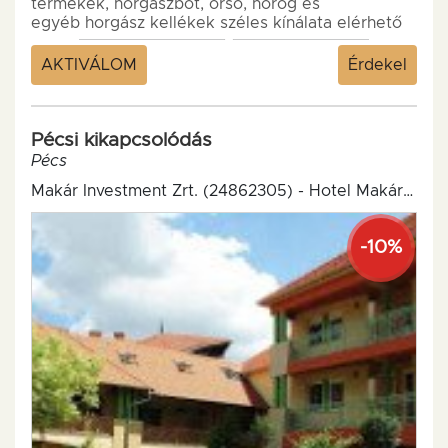
termékek, horgászbot, orsó, horog és
egyéb horgász kellékek széles kínálata elérhető
horgászboltunk választékában.
AKTIVÁLOM
Érdekel
Pécsi kikapcsolódás
Pécs
Makár Investment Zrt. (24862305) - Hotel Makár Sport és Wellness***
-10%