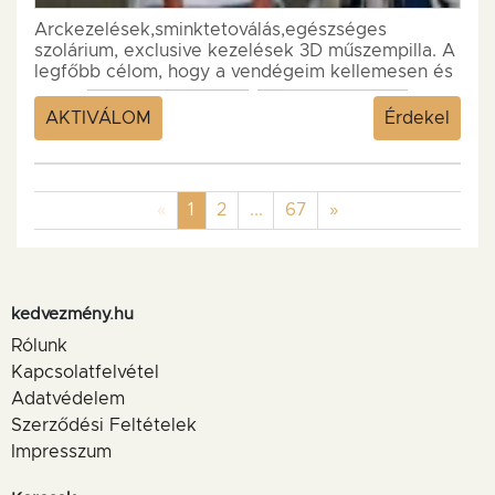
Arckezelések,sminktetoválás,egészséges
szolárium, exclusive kezelések 3D műszempilla. A
legfőbb célom, hogy a vendégeim kellemesen és
jól érezzék magukat, elégedettek legyenek.
Próbáltam...
AKTIVÁLOM
Érdekel
Previous
(current)
Next
«
1
2
...
67
»
kedvezmény.hu
Rólunk
Kapcsolatfelvétel
Adatvédelem
Szerződési Feltételek
Impresszum