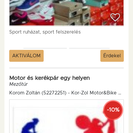
Sport ruházat, sport felszerelés
AKTIVÁLOM
Érdekel
Motor és kerékpár egy helyen
Mezőtúr
Korom Zoltán (52272251) - Kor-Zol Motor&Bike Műszaki Szaküzlet
-10%