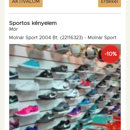
KELLEMES KÖRNYEZETBEN 15 FÉLE
AKTIVÁLOM
Érdekel
CSÚCSGÉPPEL!!! Szalonunk kifejezetten...
Sportos kényelem
Mór
Molnár Sport 2004 Bt. (22116323) - Molnár Sport
-10%