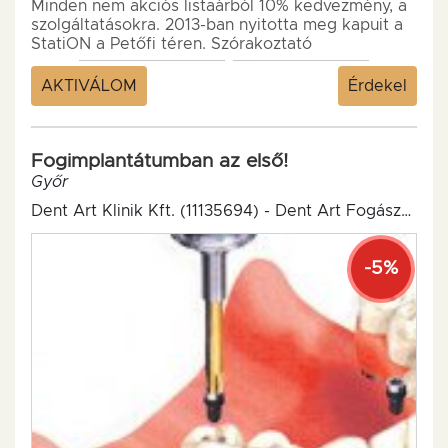
Minden nem akciós listaárból 10% kedvezmény, a
szolgáltatásokra. 2013-ban nyitotta meg kapuit a
StatiON a Petőfi téren. Szórakoztató
központunkban nyolcpályás...
AKTIVÁLOM
Érdekel
Fogimplantátumban az első!
Győr
Dent Art Klinik Kft. (11135694) - Dent Art Fogászati és Implantológiai Centrum
-5%