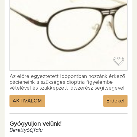
Az előre egyeztetett időpontban hozzánk érkező
pácieneink a szükséges dioptria figyelembe
vételével és szakképzett látszerész segítségével
választhatnak a kollekciónkban található...
AKTIVÁLOM
Érdekel
Gyógyuljon velünk!
Berettyóújfalu