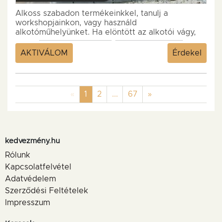
Alkoss szabadon termékeinkkel, tanulj a
workshopjainkon, vagy használd
alkotóműhelyünket. Ha elöntött az alkotói vágy,
de nincs hol, gyere hozzánk bátran....
AKTIVÁLOM
Érdekel
Previous
(current)
Next
«
1
2
...
67
»
kedvezmény.hu
Rólunk
Kapcsolatfelvétel
Adatvédelem
Szerződési Feltételek
Impresszum