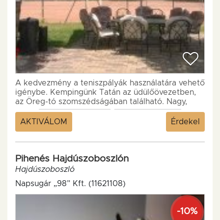
A kedvezmény a teniszpályák használatára vehető
igénybe. Kempingünk Tatán az üdülőövezetben,
az Öreg-tó szomszédságában található. Nagy,
mégis családias hangulatú nyaralóhely,...
AKTIVÁLOM
Érdekel
Pihenés Hajdúszoboszlón
Hajdúszoboszló
Napsugár „98” Kft. (11621108)
-10%