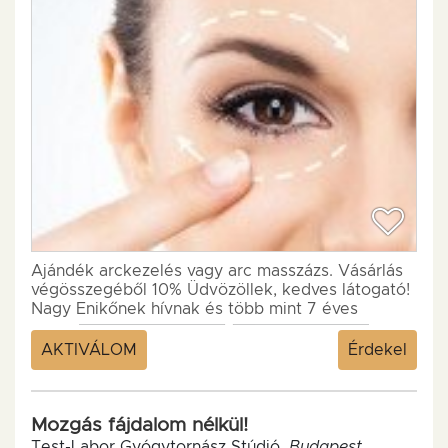
Ajándék arckezelés vagy arc masszázs. Vásárlás
végösszegéből 10% Üdvözöllek, kedves látogató!
Nagy Enikőnek hívnak és több mint 7 éves
tapasztalattal...
AKTIVÁLOM
Érdekel
Mozgás fájdalom nélkül!
Test-Labor Gyógytornász Stúdió,
Budapest