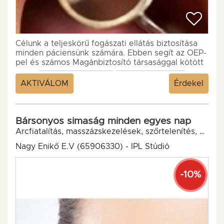
Célunk a teljeskörű fogászati ellátás biztosítása
minden páciensünk számára. Ebben segít az OEP-
pel és számos Magánbiztosító társasággal kötött
szerződésünk és...
AKTIVÁLOM
Érdekel
Bársonyos simaság minden egyes nap
Arcfiatalítás, masszázskezelések, szőrtelenítés,
Debre
Nagy Enikő E.V (65906330) - IPL Stúdió
-10%