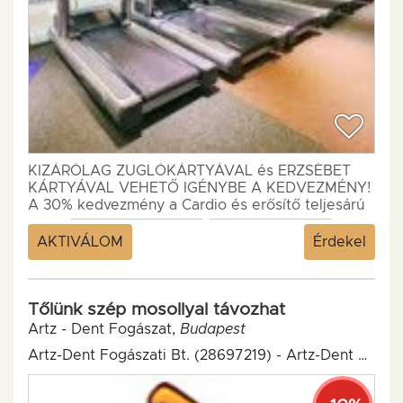
KIZÁRÓLAG ZUGLÓKÁRTYÁVAL és ERZSÉBET
KÁRTYÁVAL VEHETŐ IGÉNYBE A KEDVEZMÉNY!
A 30% kedvezmény a Cardio és erősítő teljesárú
bérlet árára (délelőttiből...
AKTIVÁLOM
Érdekel
Tőlünk szép mosollyal távozhat
Artz - Dent Fogászat,
Budapest
Artz-Dent Fogászati Bt. (28697219) - Artz-Dent Fogászat