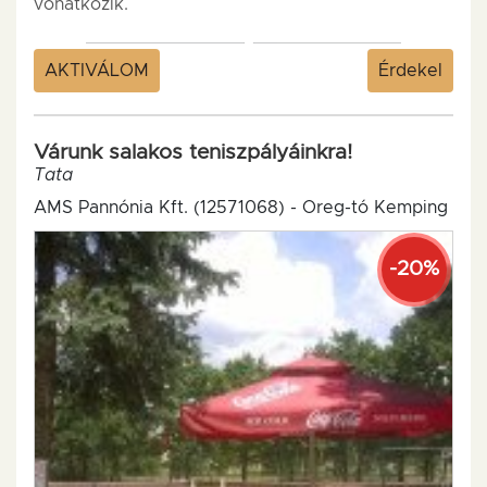
vonatkozik.
AKTIVÁLOM
Érdekel
Várunk salakos teniszpályáinkra!
Tata
AMS Pannónia Kft. (12571068) - Öreg-tó Kemping
-20%