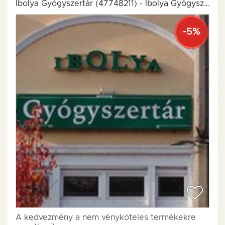
Ibolya Gyógyszertár (47748211) - Ibolya Gyógyszertár
-5%
A kedvezmény a nem vényköteles termékekre