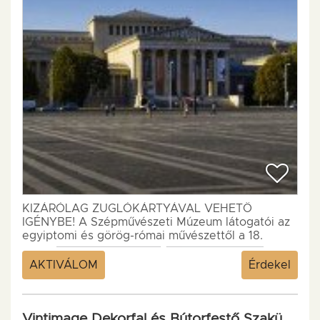
KIZÁRÓLAG ZUGLÓKÁRTYÁVAL VEHETŐ
IGÉNYBE! A Szépművészeti Múzeum látogatói az
egyiptomi és görög-római művészettől a 18.
század végéig, kiemelkedő remekművek százain...
AKTIVÁLOM
Érdekel
Vintimage Dekorfal és Bútorfestő Szaküzlet és Műhely