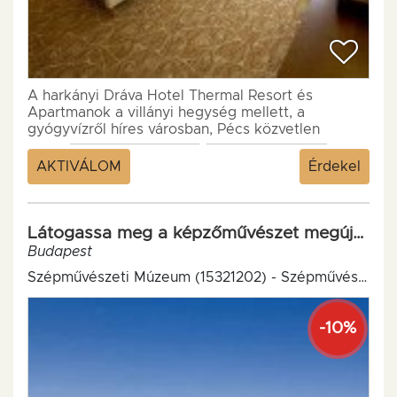
A harkányi Dráva Hotel Thermal Resort és
Apartmanok a villányi hegység mellett, a
gyógyvízről híres városban, Pécs közvetlen
közelében található...
AKTIVÁLOM
Érdekel
Látogassa meg a képzőművészet megújult otthonát!
Budapest
Szépművészeti Múzeum (15321202) - Szépművészeti Múzeum
-10%