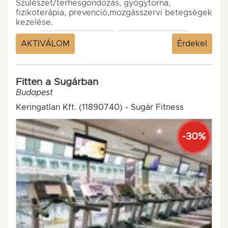
Szülészet/terhesgondozás, gyógytorna,
fizikoterápia, prevenció,mozgásszervi betegségek
kezelése.
AKTIVÁLOM
Érdekel
Fitten a Sugárban
Budapest
Keringatlan Kft. (11890740) - Sugár Fitness
-30%