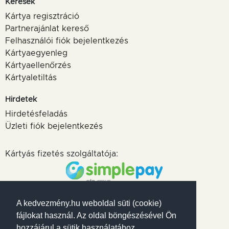
Keresek
Kártya regisztráció
Partnerajánlat kereső
Felhasználói fiók bejelentkezés
Kártyaegyenleg
Kártyaellenőrzés
Kártyaletiltás
Hirdetek
Hirdetésfeladás
Üzleti fiók bejelentkezés
Kártyás fizetés szolgáltatója:
Elfogadott kártyák
A kedvezmény.hu weboldal süti (cookie)
fájlokat használ. Az oldal böngészésével Ön
hozzájárul a sütik használatához.