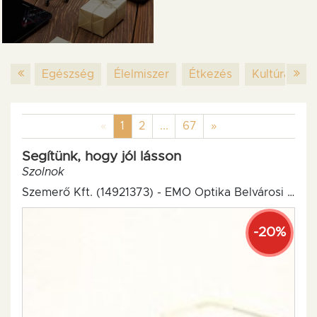
Egészség
Élelmiszer
Étkezés
Kultúra
M
Previous
(current)
Next
«
1
2
...
67
»
Segítünk, hogy jól lásson
Szolnok
Szemerő Kft. (14921373) - EMO Optika Belvárosi Szemészet
-20%