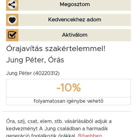
Megosztom
Kedvencekhez adom
Aktiválom
Órajavítás szakértelemmel!
Jung Péter, Órás
Jung Péter (40220312)
-10%
folyamatosan igénybe vehető
Óra, szíj, csat, elem, stb. vásárlásából adjuk a
kedvezményt A Jung családban a harmadik
generáció foglalkozik órákkal.
Bővebben