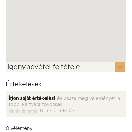
Igénybevétel feltétele
Értékelések
Írjon saját értékelést
és ossza meg véleményét a
többi kártyabirtokossal!
Nincs értékelés
0 vélemény